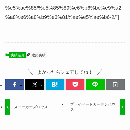
%e5%ae%85/%e5%85%89%e6%b6%bc%e9%a2
%a8%e6%a8%b9%e3%81%ae%e5%ae%b6-2/”]
実績紹介
建築実績
よかったらシェアしてね！
プライベートガーデンハウ
スニーカーズハウス
ス