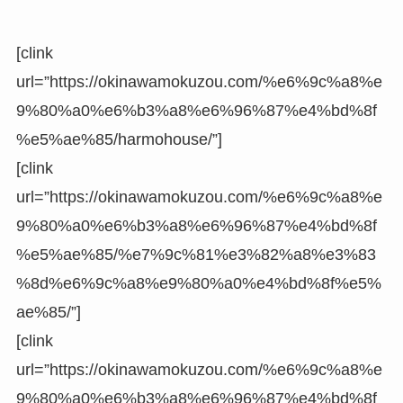
[clink
url=”https://okinawamokuzou.com/%e6%9c%a8%e
9%80%a0%e6%b3%a8%e6%96%87%e4%bd%8f
%e5%ae%85/harmohouse/”]
[clink
url=”https://okinawamokuzou.com/%e6%9c%a8%e
9%80%a0%e6%b3%a8%e6%96%87%e4%bd%8f
%e5%ae%85/%e7%9c%81%e3%82%a8%e3%83
%8d%e6%9c%a8%e9%80%a0%e4%bd%8f%e5%
ae%85/”]
[clink
url=”https://okinawamokuzou.com/%e6%9c%a8%e
9%80%a0%e6%b3%a8%e6%96%87%e4%bd%8f