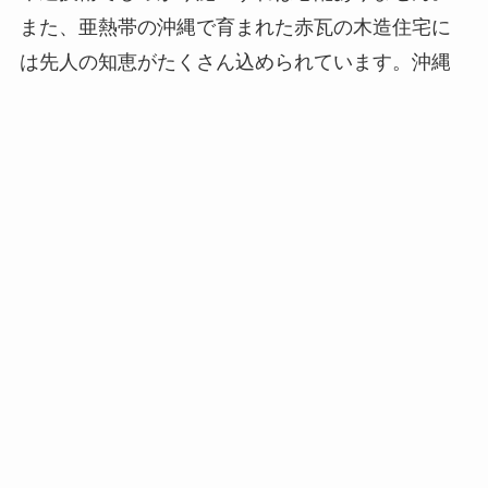
また、亜熱帯の沖縄で育まれた赤瓦の木造住宅に
は先人の知恵がたくさん込められています。沖縄
の気候風土だけでなく、特徴的な赤瓦の家づくり
お問合せ
電話発信
無料相談会
見学会
のご希望も叶えます。
ハルモデザインの特徴➡最高等級の安全・安心の木
造住宅とは？
ご家族の予算に合わせた適正価格の住宅を建
築すること
住宅建築は、材料費・人件費によって、高価格に
なります。ご家族が無理なくマイホームを購入で
きるように、材料の仕入れから、入札による施工